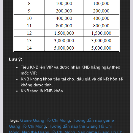
Lưu ý:
Tiêu KNB lên VIP và được nhận KNB hằng ngày theo
mốc VIP.
KNB không khóa tiêu tại chợ, đấu giá và để kết hôn sẽ
không được tính.
KNB tặng là KNB khóa.
Tags:
Game Giang Hồ Chi Mộng
,
Hướng dẫn nạp game
Giang Hồ Chi Mộng
,
Hướng dẫn nạp thẻ Giang Hồ Chi
Mộng
,
Nạp thẻ Giang Hồ Chi Mộng
,
Nạp game Giang Hồ Chi