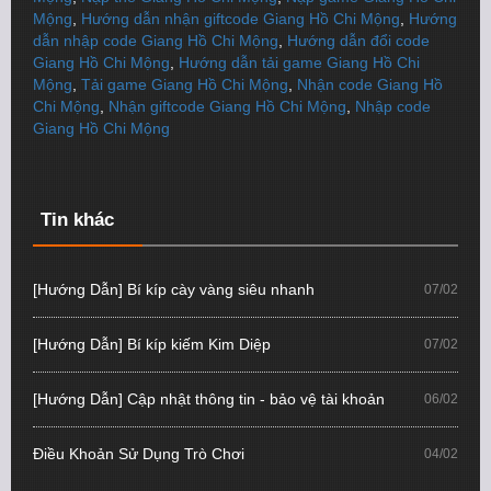
Mộng
,
Hướng dẫn nhận giftcode Giang Hồ Chi Mộng
,
Hướng
dẫn nhập code Giang Hồ Chi Mộng
,
Hướng dẫn đổi code
Giang Hồ Chi Mộng
,
Hướng dẫn tải game Giang Hồ Chi
Mộng
,
Tải game Giang Hồ Chi Mộng
,
Nhận code Giang Hồ
Chi Mộng
,
Nhận giftcode Giang Hồ Chi Mộng
,
Nhập code
Giang Hồ Chi Mộng
Tin khác
[Hướng Dẫn] Bí kíp cày vàng siêu nhanh
07/02
[Hướng Dẫn] Bí kíp kiếm Kim Diệp
07/02
[Hướng Dẫn] Cập nhật thông tin - bảo vệ tài khoản
06/02
Điều Khoản Sử Dụng Trò Chơi
04/02