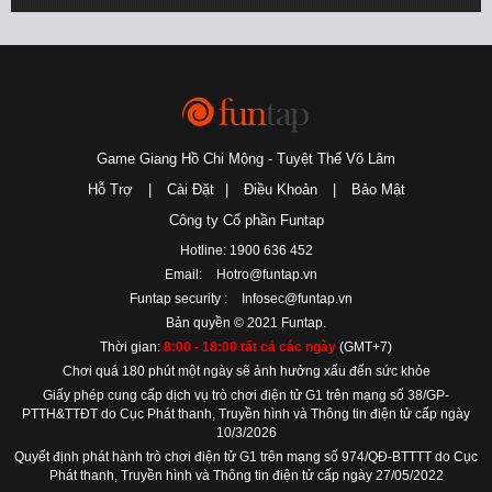
Game Giang Hồ Chi Mộng - Tuyệt Thế Võ Lâm
Hỗ Trợ
|
Cài Đặt
|
Điều Khoản
|
Bảo Mật
Công ty Cổ phần Funtap
Hotline: 1900 636 452
Email:
Hotro@funtap.vn
Funtap security :
Infosec@funtap.vn
Bản quyền © 2021 Funtap.
Thời gian:
8:00 - 18:00 tất cả các ngày
(GMT+7)
Chơi quá 180 phút một ngày sẽ ảnh hưởng xấu đến sức khỏe
Giấy phép cung cấp dịch vụ trò chơi điện tử G1 trên mạng số 38/GP-
PTTH&TTĐT do Cục Phát thanh, Truyền hình và Thông tin điện tử cấp ngày
10/3/2026
Quyết định phát hành trò chơi điện tử G1 trên mạng số 974/QĐ-BTTTT do Cục
Phát thanh, Truyền hình và Thông tin điện tử cấp ngày 27/05/2022