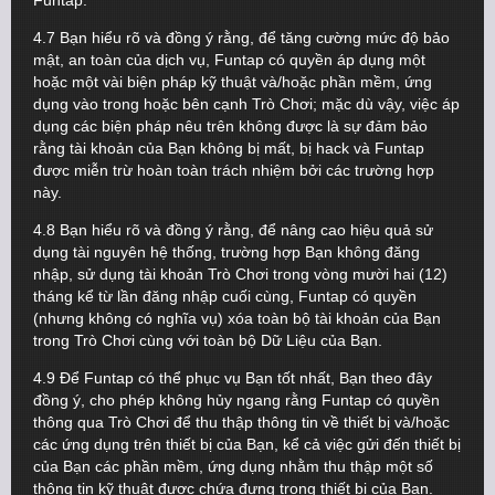
Funtap.
4.7 Bạn hiểu rõ và đồng ý rằng, để tăng cường mức độ bảo
mật, an toàn của dịch vụ, Funtap có quyền áp dụng một
hoặc một vài biện pháp kỹ thuật và/hoặc phần mềm, ứng
dụng vào trong hoặc bên cạnh Trò Chơi; mặc dù vậy, việc áp
dụng các biện pháp nêu trên không được là sự đảm bảo
rằng tài khoản của Bạn không bị mất, bị hack và Funtap
được miễn trừ hoàn toàn trách nhiệm bởi các trường hợp
này.
4.8 Bạn hiểu rõ và đồng ý rằng, để nâng cao hiệu quả sử
dụng tài nguyên hệ thống, trường hợp Bạn không đăng
nhập, sử dụng tài khoản Trò Chơi trong vòng mười hai (12)
tháng kể từ lần đăng nhập cuối cùng, Funtap có quyền
(nhưng không có nghĩa vụ) xóa toàn bộ tài khoản của Bạn
trong Trò Chơi cùng với toàn bộ Dữ Liệu của Bạn.
4.9 Để Funtap có thể phục vụ Bạn tốt nhất, Bạn theo đây
đồng ý, cho phép không hủy ngang rằng Funtap có quyền
thông qua Trò Chơi để thu thập thông tin về thiết bị và/hoặc
các ứng dụng trên thiết bị của Bạn, kể cả việc gửi đến thiết bị
của Bạn các phần mềm, ứng dụng nhằm thu thập một số
thông tin kỹ thuật được chứa đựng trong thiết bị của Bạn.