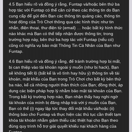
4.5 Bạn hiểu rõ và đồng ý rằng, Funtap và/hoặc bên thứ ba
hợp tác với Funtap có thể căn cứ theo các thông tin do Bạn
cung cấp để gửi đến Bạn các thông tin quảng cáo, thông tin
hoạt động của Trò Chơi thông qua các hình thức như tin
nhắn, điện thoại, thư điện tử (email) … hoặc bất kỳ hình thức
nào khác mà Bạn có thể tiếp nhận được thông tin; trong
trường hợp này, bên thứ ba hợp tác với Funtap (nếu có)
cũng có nghĩa vụ bảo mật Thông Tin Cá Nhân của Bạn như
Funtap.
4.6 Bạn hiểu rõ và đồng ý rằng, để tránh trường hợp bị mất,
bị can thiệp vào tài khoản ngoài ý muốn (như bị hack), Bạn
sẽ không tiết lộ (bất kể là vô tình hay hữu ý) thông tin về tài
khoản, mật khẩu của Bạn trong Trò Chơi cho bất kỳ bên thứ
ba nào, kể cả những người thân thích của Bạn; đồng thời, áp
dụng các biện pháp hợp lý nhằm bảo mật tài khoản của Bạn.
Trong bất kỳ trường hợp nào, Bạn nhận thấy hay nghi ngờ
tài khoản của mình bị đăng nhập trái với ý muốn của Bạn,
Bạn có thể (i) ngay lập tức thay đổi mật khẩu và/hoặc (ii)
thông báo cho Funtap và thực hiện các thủ tục cần thiết tạm
khóa tài khoản nhằm giảm thiểu các thiệt hại cho Bạn theo
đúng quy trình hỗ trợ giải quyết khiếu nại khách hàng của