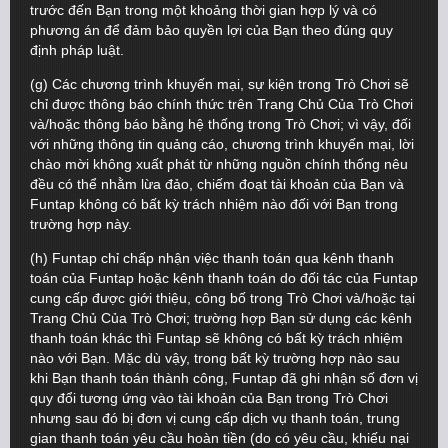
trước đến Bạn trong một khoảng thời gian hợp lý và có
phương án để đảm bảo quyền lợi của Bạn theo đúng quy
định pháp luật.
(g) Các chương trình khuyến mại, sự kiện trong Trò Chơi sẽ
chỉ được thông báo chính thức trên Trang Chủ Của Trò Chơi
và/hoặc thông báo bằng hệ thống trong Trò Chơi; vì vậy, đối
với những thông tin quảng cáo, chương trình khuyến mại, lời
chào mời không xuất phát từ những nguồn chính thống nêu
đều có thể nhằm lừa đảo, chiếm đoạt tài khoản của Bạn và
Funtap không có bất kỳ trách nhiệm nào đối với Bạn trong
trường hợp này.
(h) Funtap chỉ chấp nhận việc thanh toán qua kênh thanh
toán của Funtap hoặc kênh thanh toán do đối tác của Funtap
cung cấp được giới thiệu, công bố trong Trò Chơi và/hoặc tại
Trang Chủ Của Trò Chơi; trường hợp Bạn sử dụng các kênh
thanh toán khác thì Funtap sẽ không có bất kỳ trách nhiệm
nào với Bạn. Mặc dù vậy, trong bất kỳ trường hợp nào sau
khi Bạn thanh toán thành công, Funtap đã ghi nhận số đơn vị
quy đổi tương ứng vào tài khoản của Bạn trong Trò Chơi
nhưng sau đó bị đơn vị cung cấp dịch vụ thanh toán, trung
gian thanh toán yêu cầu hoàn tiền (do có yêu cầu, khiếu nại