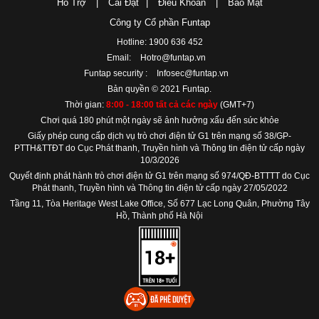
Hỗ Trợ
|
Cài Đặt
|
Điều Khoản
|
Bảo Mật
Công ty Cổ phần Funtap
Hotline: 1900 636 452
Email:
Hotro@funtap.vn
Funtap security :
Infosec@funtap.vn
Bản quyền © 2021 Funtap.
Thời gian:
8:00 - 18:00 tất cả các ngày
(GMT+7)
Chơi quá 180 phút một ngày sẽ ảnh hưởng xấu đến sức khỏe
Giấy phép cung cấp dịch vụ trò chơi điện tử G1 trên mạng số 38/GP-
PTTH&TTĐT do Cục Phát thanh, Truyền hình và Thông tin điện tử cấp ngày
10/3/2026
Quyết định phát hành trò chơi điện tử G1 trên mạng số 974/QĐ-BTTTT do Cục
Phát thanh, Truyền hình và Thông tin điện tử cấp ngày 27/05/2022
Tầng 11, Tòa Heritage West Lake Office, Số 677 Lạc Long Quân, Phường Tây
Hồ, Thành phố Hà Nội