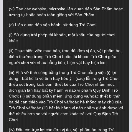
(vi) Tạo các website, microsite liên quan đến Sản Phẩm hoặc
tương tự hoặc hoàn toàn giống với Sản Phẩm.
(c) Liên quan đến vận hành, sử dụng Trò Chơi:
(i) Sử dụng trái phép tài khoản, mật khẩu của người chơi
khác.
(ii) Thực hiện việc mua bán, trao đổi đơn vị ảo, vật phẩm ảo,
điểm thưởng trong Trò Chơi hoặc tài khoản Trò Chơi giữa
người chơi với nhau bằng tiền, hiện vật hay hiện kim.
(iii) Phá vỡ tính công bằng trong Trò Chơi bằng việc (i) lợi
dụng - bất kể là vô tình hay hữu ý - (các) lỗi trong Trò Chơi,
thiếu sót trong kịch bản, thiết kế của Trò Chơi nhằm mục
đích gian lận hay bất kỳ hành vi nào vi phạm Quy Định Trò
Chơi; (ii) sử dụng phần mềm, ứng dụng và/hoặc thiết bị thứ
ba để can thiệp vào Trò Chơi và/hoặc hệ thống máy chủ của
Trò Chơi và/hoặc (iii) bất kỳ hành vi nào nhằm giành được lợi
thế nhiều hơn so với người chơi khác trái với Quy Định Trò
Chơi.
(iv) Đầu cơ, trục lợi các đơn vị ảo, vật phẩm ảo trong Trò