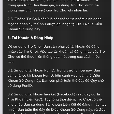
2.4 "Dữ Liệu": là các nội dung/thông tin được tạo/sinh ra
trong quá trình Bạn tham gia, sử dụng Trò Chơi được hệ
thống máy chủ (server) của Trò Chơi ghi nhận lại.
2.5 "Thông Tin Cá Nhân": là các thông tin nhằm định danh
một cá nhân cụ thể như được ghi nhận tại Điều 4 của Điều
Khoản Sử Dụng này.
3. Tài Khoản & Đăng Nhập
Để sử dụng Trò Chơi, Bạn cần phải có tài khoản để đăng
nhập vào Trò Chơi. Việc tạo tài khoản và đăng nhập vào Trò
Chơi có thể thực hiện thông qua một trong các cách thức
sau:
3.1 Sử dụng tài khoản FunID. Trong trường hợp này, Bạn
cần phải có tài khoản FunID; bên cạnh việc tuân thủ Điều
Khoản Sử Dụng này, Bạn còn phải tuân thủ đầy đủ Quy chế
sử dụng FunID.
3.2 Sử dụng tài khoản liên kết (Facebook) (sau đây gọi là
"Tài Khoản Liên Kết"). Tùy từng thời điểm, Trò Chơi có thể
cho phép Bạn sử dụng Tài Khoản Liên Kết để đăng nhập, tuy
nhiên Bạn tuân thủ đầy đủ Điều Khoản Sử Dụng này, và điều