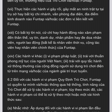
đến uy tín, thương hiệu của Trò Chơi và/hoặc Funtap.
(xii) Thực hiện các hành vi gây rối, gây mất an ninh trật tự tại
trụ sở hay bất kỳ chi nhánh, văn phòng đại diện, địa điểm
kinh doanh nào Funtap và/hoặc các đơn vị liên kết với
Funtap.
(xiii) Có bất kỳ lời nói, cử chỉ hay hành động nào xâm phạm
đến thân thể, uy tín, danh dự, nhân phẩm hay đe dọa nhân
viên, người lao động (bất kể là nhân viên thời vụ, cộng tác
viên hay nhân viên chính thức) của Funtap.
(xiv) Các hành vi khác (i) vi phạm pháp luật; (ii) trái với thuần
phong mỹ tục của người Việt Nam; (iii) trái với quy tắc hành
xử thông thường của cộng đồng người sử dụng trò chơi điện
tử trên mạng và/hoặc của ngành giải trí trực tuyến.
6.2 Đối với các hành vi vi phạm Quy Định Trò Chơi, Funtap
có quyền tự mình và/hoặc thông qua hệ thống, tính năng của
Trò Chơi để xử lý các hành vi vi phạm; tùy theo mức độ, các
hành vi vi phạm có thể bị xử lý theo một hoặc một vài hình
thức sau:
(a) Nhắc nhở: Áp dụng đối với các hành vi vi phạm lần đầu