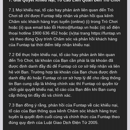
7. Giải Quyết Khiếu Nại, Tố Cáo Liên Quan Đến Trò Chơi
7.1 Mọi khiếu nại, tố cáo hay phản ánh liên quan đến Trò
Chơi sẽ chỉ được Funtap tiếp nhận và phản hồi qua kênh
Chăm sóc khách hàng trực tuyến (online) (i) trong Trò Chơi
hoặc (ii) qua email báo lỗi Hotro@funtap.vn hoặc (iii) số điện
thoại hotline 1900 636 452 hoặc (iv)tại trang https://funtap.vn
và theo đúng Quy trình Chăm sóc và phản hồi khách hàng
của Funtap tại thời điểm tiếp nhận khiếu nại.
7.2 Để thực hiện khiếu nại, tố cáo hay phản ánh liên quan
đến Trò Chơi, tài khoản của Bạn cần phải là tài khoản đã
được định danh đầy đủ để Funtap có cơ sở tiếp nhận và liên
hệ với Bạn. Trường hợp tài khoản của Bạn chưa được định
danh đầy đủ hoặc Funtap có cơ sở hợp lý để cho rằng thông
tin Bạn cung cấp là không chính xác thì Funtap có quyền từ
chối giải quyết khiếu nại, tố cáo của Bạn đến khi Bạn cung
cấp thông tin đầy đủ và chính xác.
7.3 Bạn đồng ý rằng, phản hồi của Funtap về các khiếu nại,
tố cáo của Bạn thông qua kênh Chăm sóc khách hàng trực
tuyến là quyết định cuối cùng và chính thức của Funtap theo
đúng quy định của Luật Giao Dịch Điện Tử 2005.