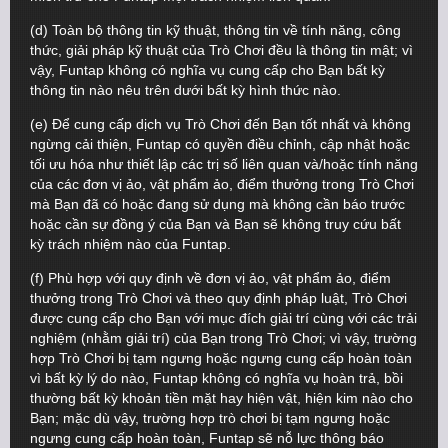
(d) Toàn bộ thông tin kỹ thuật, thông tin về tính năng, công
thức, giải pháp kỹ thuật của Trò Chơi đều là thông tin mật; vì
vậy, Funtap không có nghĩa vụ cung cấp cho Bạn bất kỳ
thông tin nào nêu trên dưới bất kỳ hình thức nào.
(e) Để cung cấp dịch vụ Trò Chơi đến Bạn tốt nhất và không
ngừng cải thiện, Funtap có quyền điều chỉnh, cập nhật hoặc
tối ưu hóa như thiết lập các trị số liên quan và/hoặc tính năng
của các đơn vị ảo, vật phẩm ảo, điểm thưởng trong Trò Chơi
mà Bạn đã có hoặc đang sử dụng mà không cần báo trước
hoặc cần sự đồng ý của Bạn và Bạn sẽ không truy cứu bất
kỳ trách nhiệm nào của Funtap.
(f) Phù hợp với quy định về đơn vị ảo, vật phẩm ảo, điểm
thưởng trong Trò Chơi và theo quy định pháp luật, Trò Chơi
được cung cấp cho Bạn với mục đích giải trí cùng với các trải
nghiệm (nhằm giải trí) của Bạn trong Trò Chơi; vì vậy, trường
hợp Trò Chơi bị tạm ngưng hoặc ngưng cung cấp hoàn toàn
vì bất kỳ lý do nào, Funtap không có nghĩa vụ hoàn trả, bồi
thường bất kỳ khoản tiền mặt hay hiện vật, hiện kim nào cho
Bạn; mặc dù vậy, trường hợp trò chơi bị tạm ngưng hoặc
ngưng cung cấp hoàn toàn, Funtap sẽ nỗ lực thông báo