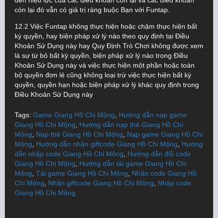
đến hiệu lực của các điều khoản còn lại và các điều khoản
còn lại đó vẫn có giá trị ràng buộc Bạn với Funtap.
12.2 Việc Funtap không thực hiện hoặc chậm thực hiện bất
kỳ quyền, hay biện pháp xử lý nào theo quy định tại Điều
Khoản Sử Dụng này hay Quy Định Trò Chơi không được xem
là sự từ bỏ bất kỳ quyền, biện pháp xử lý nào trong Điều
Khoản Sử Dụng này và việc thực hiện một phần hoặc toàn
bộ quyền đơn lẻ cũng không loại trừ việc thực hiện bất kỳ
quyền, quyền hạn hoặc biện pháp xử lý khác quy định trong
Điều Khoản Sử Dụng này
Tags:
Game Giang Hồ Chi Mộng
,
Hướng dẫn nạp game
Giang Hồ Chi Mộng
,
Hướng dẫn nạp thẻ Giang Hồ Chi
Mộng
,
Nạp thẻ Giang Hồ Chi Mộng
,
Nạp game Giang Hồ Chi
Mộng
,
Hướng dẫn nhận giftcode Giang Hồ Chi Mộng
,
Hướng
dẫn nhập code Giang Hồ Chi Mộng
,
Hướng dẫn đổi code
Giang Hồ Chi Mộng
,
Hướng dẫn tải game Giang Hồ Chi
Mộng
,
Tải game Giang Hồ Chi Mộng
,
Nhận code Giang Hồ
Chi Mộng
,
Nhận giftcode Giang Hồ Chi Mộng
,
Nhập code
Giang Hồ Chi Mộng