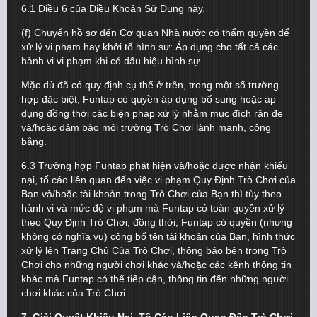
6.1 Điều 6 của Điều Khoản Sử Dụng này.
(f) Chuyển hồ sơ đến Cơ quan Nhà nước có thẩm quyền để
xử lý vi phạm hay khởi tố hình sự: Áp dụng cho tất cả các
hành vi vi phạm khi có dấu hiệu hình sự.
Mặc dù đã có quy định cụ thể ở trên, trong một số trường
hợp đặc biệt, Funtap có quyền áp dụng bổ sung hoặc áp
dụng đồng thời các biện pháp xử lý nhằm mục đích răn đe
và/hoặc đảm bảo môi trường Trò Chơi lành mạnh, công
bằng.
6.3 Trường hợp Funtap phát hiện và/hoặc được nhận khiếu
nại, tố cáo liên quan đến việc vi phạm Quy Định Trò Chơi của
Bạn và/hoặc tài khoản trong Trò Chơi của Bạn thì tùy theo
hành vi và mức độ vi phạm mà Funtap có toàn quyền xử lý
theo Quy Định Trò Chơi; đồng thời, Funtap có quyền (nhưng
không có nghĩa vụ) công bố tên tài khoản của Bạn, hình thức
xử lý lên Trang Chủ Của Trò Chơi, thông báo bên trong Trò
Chơi cho những người chơi khác và/hoặc các kênh thông tin
khác mà Funtap có thể tiếp cận, thông tin đến những người
chơi khác của Trò Chơi.