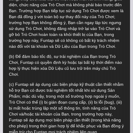
diện, chức năng của Trò Chơi mà không phải báo trước đến
Bạn. Trường hợp Bạn tiếp tục sử dụng Trò Chơi được xem là
Bạn đã đồng ý với toàn bộ sự thay đổi này của Trò Chơi;
trường hợp Bạn không đồng ý, Bạn cần ngay lập tức ngưng
sử dụng Trò Chơi, không đăng nhập trở lại vào Trò Chơi và
gỡ bỏ Trò Chơi hoàn toàn ra khỏi thiết bị của Bạn, trong
trường hợp này, Funtap sẽ có không có bất kỳ trách nhiệm
nào đối với tài khoản và Dữ Liệu của Bạn trong Trò Chơi.
(b) Để đảm bảo tốc độ, sự trải nghiệm của Bạn trong Trò
Chơi, Funtap có quyền định kỳ hoặc tại bất kỳ thời điểm nào
hợp lý thực hiện xóa Dữ Liệu cũ lưu trữ trên máy chủ Trò
Chơi.
(c) Funtap sẽ áp dụng các biện pháp kỹ thuật cần thiết nhằm
hỗ trợ Bạn có được trải nghiệm tốt nhất khi sử dụng Sản
Phẩm; mặc dù vậy, trong một số trường hợp ngoài ý muốn,
Trò Chơi có thể (i) bị gián đoạn cung cấp, (ii) bị lỗi (bug), (iii)
bị mất hoặc trùng lặp một số thông tin, tính năng của Trò
Chơi và/hoặc tài khoản của Bạn, trong trường hợp này,
Funtap sẽ áp dụng mọi biện pháp cần thiết (trong khả năng
cho phép) trong thời gian hợp lý để khắc phục và Bạn đồng ý
miễn trừ cho Funtap mọi trách nhiệm liên quan.