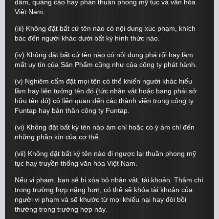
dâm, quảng cáo hay phản thuần phong mỹ tục và văn hóa
Việt Nam.
(iii) Không đặt bất cứ tên nào có nội dung xúc phạm, khích
bác đến người khác dưới bất kỳ hình thức nào.
(iv) Không đặt bất cứ tên nào có nội dung phá rối hay làm
mất uy tín của Sản Phẩm cũng như của công ty phát hành.
(v) Nghiêm cấm đặt mọi tên có thể khiến người khác hiểu
lầm hay liên tưởng tên đó (tức nhân vật hoặc bang phái sở
hữu tên đó) có liên quan đến các thành viên trong công ty
Funtap hay bản thân công ty Funtap.
(vi) Không đặt bất kỳ tên nào ám chỉ hoặc có ý ám chỉ đến
những phần kín của cơ thể.
(vii) Không đặt bất kỳ tên nào đi ngược lại thuần phong mỹ
tục hay truyền thống văn hóa Việt Nam.
Nếu vi phạm, bạn sẽ bị xóa bỏ nhân vật, tài khoản. Thậm chí
trong trường hợp nặng hơn, có thể sẽ khóa tài khoản của
người vi phạm và sẽ khước từ mọi khiếu nại hay đòi bồi
thường trong trường hợp này.