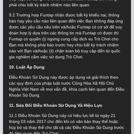
phải chịu bất kỳ trách nhiệm nào liên quan.
9.2 Trường hợp Funtap nhận được bất kỳ khiếu nại, thông
báo hay yêu cầu nào liên quan đến việc Bạn không đáp ứng
được các yêu cầu nêu trên và/hoặc Funtap có cơ sở để suy
đoán hợp lý dựa trên các thông tin mà Funtap có được thì
Funtap có quyền (i) ngưng cung cấp dịch vụ Trò Chơi cho
Bạn mà không phải báo trước hay chịu bất kỳ trách nhiệm
nào với Bạn và/hoặc (ii) chặn toàn bộ truy cập đến từ quốc
gia nghiêm cấm việc sử dụng Trò Chơi.
10. Luật Áp Dụng
Điều Khoản Sử Dụng này được áp dụng và giải thích theo
các quy định của pháp luật nước Cộng Hòa Xã Hội Chủ
Nghĩa Việt Nam về mọi vấn đề, khía cạnh liên quan đến Điều
Khoản Sử Dụng.
11. Sửa Đổi Điều Khoản Sử Dụng Và Hiệu Lực
11.1 Điều Khoản Sử Dụng này có hiệu lực kể từ ngày 21
tháng 03 năm 2017 cho đến khi có văn bản thay thế hoặc
hủy bỏ và thay thế cho tất cả các Điều Khoản Sử Dụng trước
đó liên quan đến Trò Chơi.