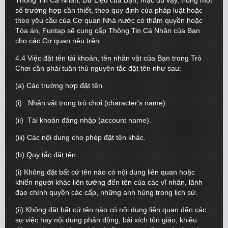
Thông Tin Cá Nhân, Dữ Liệu của Bạn; mặc dù vậy, trong một
số trường hợp cần thiết, theo quy định của pháp luật hoặc
theo yêu cầu của Cơ quan Nhà nước có thẩm quyền hoặc
Tòa án, Funtap sẽ cung cấp Thông Tin Cá Nhân của Bạn
cho các Cơ quan nêu trên.
4.4 Việc đặt tên tài khoản, tên nhân vật của Bạn trong Trò
Chơi cần phải tuân thủ nguyên tắc đặt tên như sau:
(a) Các trường hợp đặt tên
(i) Nhân vật trong trò chơi (character's name).
(ii) Tài khoản đăng nhập (account name).
(iii) Các nội dung cho phép đặt tên khác.
(b) Quy tắc đặt tên
(i) Không đặt bất cứ tên nào có nội dung liên quan hoặc
khiến người khác liên tưởng đến tên của các vĩ nhân, lãnh
đạo chính quyền các cấp, những anh hùng trong lịch sử.
(ii) Không đặt bất cứ tên nào có nội dung liên quan đến các
sự việc hay nội dung phản động, bài xích tôn giáo, khiêu