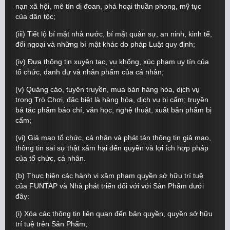
nạn xã hội, mê tín dị đoan, phá hoại thuần phong, mỹ tục
của dân tộc;
(iii) Tiết lộ bí mật nhà nước, bí mật quân sự, an ninh, kinh tế,
đối ngoại và những bí mật khác do pháp Luật quy định;
(iv) Đưa thông tin xuyên tạc, vu khống, xúc phạm uy tín của
tổ chức, danh dự và nhân phẩm của cá nhân;
(v) Quảng cáo, tuyên truyền, mua bán hàng hóa, dịch vụ
trong Trò Chơi, đặc biệt là hàng hóa, dịch vụ bị cấm; truyền
bá tác phẩm báo chí, văn học, nghệ thuật, xuất bản phẩm bị
cấm;
(vi) Giả mạo tổ chức, cá nhân và phát tán thông tin giả mạo,
thông tin sai sự thật xâm hại đến quyền và lợi ích hợp pháp
của tổ chức, cá nhân.
(b) Thực hiện các hành vi xâm phạm quyền sở hữu trí tuệ
của FUNTAP và Nhà phát triển đối với với Sản Phẩm dưới
đây:
(i) Xóa các thông tin liên quan đến bản quyền, quyền sở hữu
trí tuệ trên Sản Phẩm;