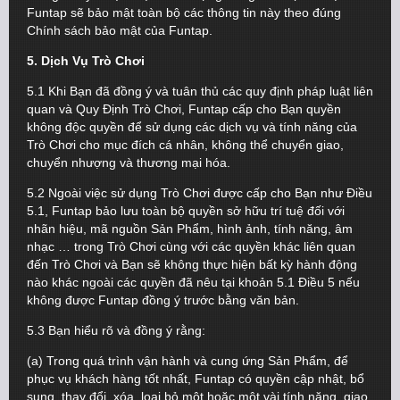
Funtap sẽ bảo mật toàn bộ các thông tin này theo đúng
Chính sách bảo mật của Funtap.
5. Dịch Vụ Trò Chơi
5.1 Khi Bạn đã đồng ý và tuân thủ các quy định pháp luật liên
quan và Quy Định Trò Chơi, Funtap cấp cho Bạn quyền
không độc quyền để sử dụng các dịch vụ và tính năng của
Trò Chơi cho mục đích cá nhân, không thể chuyển giao,
chuyển nhượng và thương mại hóa.
5.2 Ngoài việc sử dụng Trò Chơi được cấp cho Bạn như Điều
5.1, Funtap bảo lưu toàn bộ quyền sở hữu trí tuệ đối với
nhãn hiệu, mã nguồn Sản Phẩm, hình ảnh, tính năng, âm
nhạc … trong Trò Chơi cùng với các quyền khác liên quan
đến Trò Chơi và Bạn sẽ không thực hiện bất kỳ hành động
nào khác ngoài các quyền đã nêu tại khoản 5.1 Điều 5 nếu
không được Funtap đồng ý trước bằng văn bản.
5.3 Bạn hiểu rõ và đồng ý rằng:
(a) Trong quá trình vận hành và cung ứng Sản Phẩm, để
phục vụ khách hàng tốt nhất, Funtap có quyền cập nhật, bổ
sung, thay đổi, xóa, loại bỏ một hoặc một vài tính năng, giao