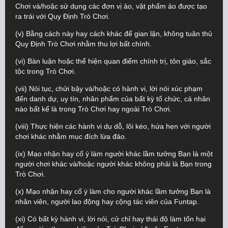
Chơi và/hoặc sử dụng các đơn vị ảo, vật phẩm ảo được tạo
ra trái với Quy Định Trò Chơi.
(v) Bằng cách này hay cách khác để gian lận, không tuân thủ
Quy Định Trò Chơi nhằm thu lợi bất chính.
(vi) Bàn luận hoặc thể hiện quan điểm chính trị, tôn giáo, sắc
tộc trong Trò Chơi.
(vii) Nói tục, chửi bậy và/hoặc có hành vi, lời nói xúc phạm
đến danh dự, uy tín, nhân phẩm của bất kỳ tổ chức, cá nhân
nào bất kể là trong Trò Chơi hay ngoài Trò Chơi.
(viii) Thực hiện các hành vi dụ dỗ, lôi kéo, hứa hẹn với người
chơi khác nhằm mục đích lừa đảo.
(ix) Mạo nhận hay cố ý làm người khác lầm tưởng Bạn là một
người chơi khác và/hoặc người khác không phải là Bạn trong
Trò Chơi.
(x) Mạo nhận hay cố ý làm cho người khác lầm tưởng Bạn là
nhân viên, người lao động hay cộng tác viên của Funtap.
(xi) Có bất kỳ hành vi, lời nói, cử chỉ hay thái độ làm tổn hại