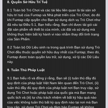
8. Quyền Sở Hữu Trí Tuệ
8.1 Toàn bộ Trò Chơi và các tài liệu liên quan là tài sản sở
hữu trí tuệ của Funtap và Nhà phát triển của Trò Chơi, do đó
khi Funtap cấp quyền cho Bạn sử dụng dịch vụ Trò Chơi như
đã nêu tại Điều 5.1, Bạn hiểu rằng, Bạn chỉ được tải gói cài
đặt sản phẩm về thiết bị của mình, cài đặt và sử dụng mà
không thực hiện bất kỳ hành vi nào nhằm thay đổi tình trạng
của Sản Phẩm.
8.2 Toàn bộ Dữ Liệu sinh ra trong quá trình Bạn sử dụng Trò
Chơi đều thuộc quyền sở hữu duy nhất của Funtap; theo đó,
Funtap được toàn quyền lưu trữ, sử dụng, xử lý các Dữ Liệu
này.
9. Tuân Thủ Pháp Luật
9.1 Bạn hiểu rõ và đồng ý rằng, Bạn sẽ (i) tuân thủ đầy đủ
quy định của pháp luật Việt Nam liên quan đến Trò Chơi, (ii)
tuân thủ đầy đủ quy định của pháp luật nơi Bạn truy cập, sử
dụng Trò Chơi hoặc pháp luật của quốc gia mà Bạn mang
quốc tịch và (iii) tự chịu trách nhiệm về bất kỳ hậu quả nào
của việc không tuân thủ bất kỳ quy định nào tại nơi mà Bạn
truy cập, sử dụng Trò Chơi và đảm bảo Funtap sẽ không