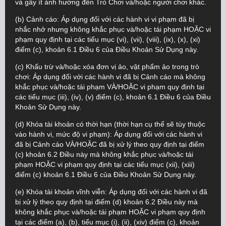
và gây ít ảnh hưởng đến Trò Chơi và/hoặc người chơi khác.
(b) Cảnh cáo: Áp dụng đối với các hành vi vi phạm đã bị
nhắc nhở nhưng không khắc phục và/hoặc tái phạm HOẶC vi
phạm quy định tại các tiểu mục (vi), (vii), (viii), (ix), (x), (xi)
điểm (c), khoản 6.1 Điều 6 của Điều Khoản Sử Dụng này.
(c) Khấu trừ và/hoặc xóa đơn vị ảo, vật phẩm ảo trong trò
chơi: Áp dụng đối với các hành vi đã bị Cảnh cáo mà không
khắc phục và/hoặc tái phạm VÀ/HOẶC vi phạm quy định tại
các tiểu mục (iii), (iv), (v) điểm (c), khoản 6.1 Điều 6 của Điều
Khoản Sử Dụng này.
(d) Khóa tài khoản có thời hạn (thời hạn cụ thể sẽ tùy thuộc
vào hành vi, mức độ vi phạm): Áp dụng đối với các hành vi
đã bị Cảnh cáo VÀ/HOẶC đã bị xử lý theo quy định tại điểm
(c) khoản 6.2 Điều này mà không khắc phục và/hoặc tái
phạm HOẶC vi phạm quy định tại các tiểu mục (xii), (xiii)
điểm (c) khoản 6.1 Điều 6 của Điều Khoản Sử Dụng này.
(e) Khóa tài khoản vĩnh viễn: Áp dụng đối với các hành vi đã
bị xử lý theo quy định tại điểm (d) khoản 6.2 Điều này mà
không khắc phục và/hoặc tái phạm HOẶC vi phạm quy định
tại các điểm (a), (b), tiểu mục (i), (ii), (xiv) điểm (c), khoản