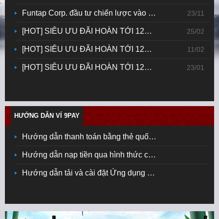
Funtap Corp. đầu tư chiến lược vào ứng dụng fintech Tikop, mở rộng hệ sinh thái sản phẩm công nghệ
23/11
[HOT] SIÊU ƯU ĐÃI HOÀN TỚI 12% KNB KHÔNG KHÓA
25/02
[HOT] SIÊU ƯU ĐÃI HOÀN TỚI 12% KNB KHÔNG KHÓA
11/02
[HOT] SIÊU ƯU ĐÃI HOÀN TỚI 12% KNB KHÔNG KHÓA
23/01
HƯỚNG DẪN VÍ 9PAY
Hướng dẫn thanh toán bằng thẻ quốc tế
Hướng dẫn nạp tiền qua hình thức chuyển khoản
Hướng dẫn tải và cài đặt Ứng dụng 9Pay