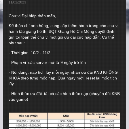
11/02/2023
Chư vị Đại hiệp thân mến,
Để thỏa chí anh hùng, cung cấp thêm hành trang cho chư vị
hành tẩu giang hồ thì BQT Giang Hồ Chi Mộng quyết định
gửi tới toàn thể chư vị một gói ưu đãi cực hấp dẫn. Cụ thể
như sau:
- Thời gian: 10/2 - 11/2
- Phạm vi: các server mở từ 9 ngày trở lên
- Nội dung: nạp tích lũy mỗi ngày, nhận ưu đãi KNB KHÔNG
KHÓA theo từng mốc nạp. Qua ngày mới, reset lại mốc tích
lũy.
- Hình thức ưu đãi: tất cả các hình thức nạp (chuyển đổi KNB
vào game)