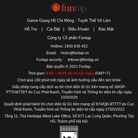
Game Giang Hồ Chi Mộng - Tuyệt Thế Võ Lâm
Hỗ Trợ
|
Cài Đặt
|
Điều Khoản
|
Bảo Mật
Công ty Cổ phần Funtap
Hotline: 1900 636 452
Email:
Hotro@funtap.vn
Funtap security :
Infosec@funtap.vn
Bản quyền © 2021 Funtap.
Thời gian:
8:00 - 18:00 tất cả các ngày
(GMT+7)
Chơi quá 180 phút một ngày sẽ ảnh hưởng xấu đến sức khỏe
Giấy phép cung cấp dịch vụ trò chơi điện tử G1 trên mạng số 38/GP-
PTTH&TTĐT do Cục Phát thanh, Truyền hình và Thông tin điện tử cấp ngày
10/3/2026
Quyết định phát hành trò chơi điện tử G1 trên mạng số 974/QĐ-BTTTT do Cục
Phát thanh, Truyền hình và Thông tin điện tử cấp ngày 27/05/2022
Tầng 11, Tòa Heritage West Lake Office, Số 677 Lạc Long Quân, Phường Tây
Hồ, Thành phố Hà Nội