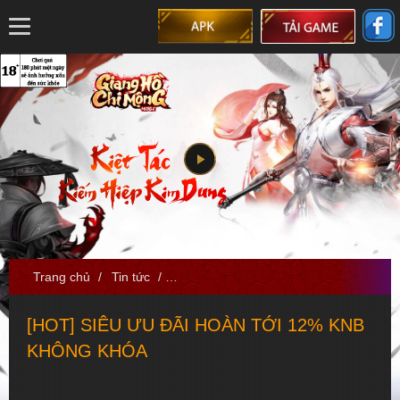
Trang chủ
/
Tin tức
/
[HOT] SIÊU ƯU ĐÃI HOÀN TỚI 12% 
[HOT] SIÊU ƯU ĐÃI HOÀN TỚI 12% KNB
KHÔNG KHÓA