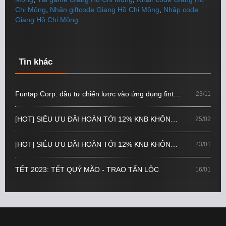
Chi Mộng
,
Nhận giftcode Giang Hồ Chi Mộng
,
Nhập code
Giang Hồ Chi Mộng
Tin khác
Funtap Corp. đầu tư chiến lược vào ứng dụng fintech Tikop, mở rộng hệ sinh thái sản phẩm công nghệ
23/11
[HOT] SIÊU ƯU ĐÃI HOÀN TỚI 12% KNB KHÔNG KHÓA
25/02
[HOT] SIÊU ƯU ĐÃI HOÀN TỚI 12% KNB KHÔNG KHÓA
23/01
TẾT 2023: TẾT QUÝ MÃO - TRAO TẤN LỘC
16/01