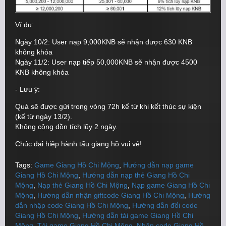
Ví dụ:
Ngày 10/2: User nạp 9,000KNB sẽ nhận được 630 KNB
không khóa
Ngày 11/2: User nạp tiếp 50,000KNB sẽ nhận được 4500
KNB không khóa
- Lưu ý:
Quà sẽ được gửi trong vòng 72h kể từ khi kết thúc sự kiện
(kể từ ngày 13/2).
Không cộng dồn tích lũy 2 ngày.
Chúc đại hiệp hành tẩu giang hồ vui vẻ!
Tags:
Game Giang Hồ Chi Mộng
,
Hướng dẫn nạp game
Giang Hồ Chi Mộng
,
Hướng dẫn nạp thẻ Giang Hồ Chi
Mộng
,
Nạp thẻ Giang Hồ Chi Mộng
,
Nạp game Giang Hồ Chi
Mộng
,
Hướng dẫn nhận giftcode Giang Hồ Chi Mộng
,
Hướng
dẫn nhập code Giang Hồ Chi Mộng
,
Hướng dẫn đổi code
Giang Hồ Chi Mộng
,
Hướng dẫn tải game Giang Hồ Chi
Mộng
,
Tải game Giang Hồ Chi Mộng
,
Nhận code Giang Hồ