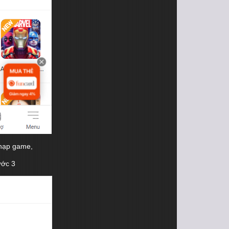
 nạp game,
ước 3