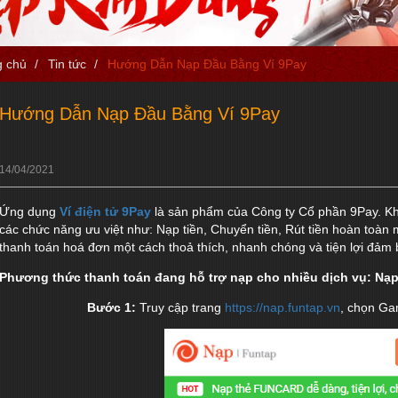
g chủ
/
Tin tức
/
Hướng Dẫn Nạp Đầu Bằng Ví 9Pay
Hướng Dẫn Nạp Đầu Bằng Ví 9Pay
14/04/2021
Ứng dụng
Ví điện tử 9Pay
là sản phẩm của Công ty Cổ phần 9Pay. Khi
các chức năng ưu việt như: Nạp tiền, Chuyển tiền, Rút tiền hoàn toàn 
thanh toán hoá đơn một cách thoả thích, nhanh chóng và tiện lợi đảm
Phương thức thanh toán đang hỗ trợ nạp cho nhiều dịch vụ: Nạp
Bước 1:
Truy cập trang
https://nap.funtap.vn
, chọn Ga